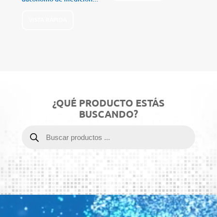
VISTA RÁPIDA
¿QUÉ PRODUCTO ESTÁS
BUSCANDO?
Búsqueda
de
productos
Reproductor
de