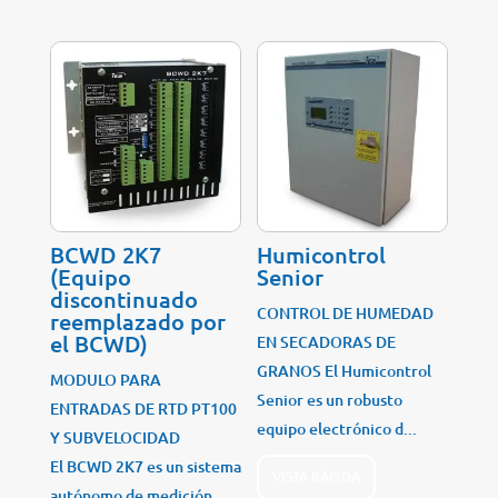
BCWD 2K7
Humicontrol
(Equipo
Senior
discontinuado
CONTROL DE HUMEDAD
reemplazado por
el BCWD)
EN SECADORAS DE
GRANOS El Humicontrol
MODULO PARA
Senior es un robusto
ENTRADAS DE RTD PT100
equipo electrónico d...
Y SUBVELOCIDAD
El BCWD 2K7 es un sistema
VISTA RÁPIDA
autónomo de medición...