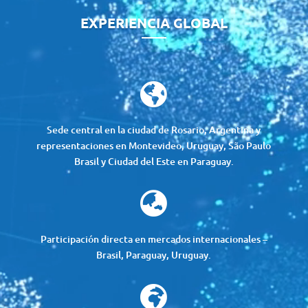
vídeo
EXPERIENCIA GLOBAL

Sede central en la ciudad de Rosario, Argentina y
representaciones en Montevideo, Uruguay, São Paulo
Brasil y Ciudad del Este en Paraguay.

Participación directa en mercados internacionales –
Brasil, Paraguay, Uruguay.
