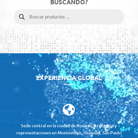
BUSCANDO?
Búsqueda
de
productos
Reproductor
de
vídeo
EXPERIENCIA GLOBAL

Sede central en la ciudad de Rosario, Argentina y
representaciones en Montevideo, Uruguay, São Paulo