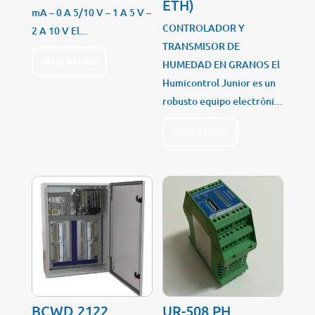
ETH)
mA – 0 A 5/10 V – 1 A 5 V –
CONTROLADOR Y
2 A 10 V El...
TRANSMISOR DE
VISTA RÁPIDA
HUMEDAD EN GRANOS El
Humicontrol Junior es un
robusto equipo electróni...
VISTA RÁPIDA
BCWD 2122
UR-508 PH