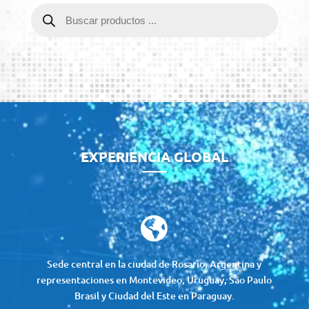
Búsqueda
de
productos
Reproductor
de
vídeo
EXPERIENCIA GLOBAL

Sede central en la ciudad de Rosario, Argentina y
representaciones en Montevideo, Uruguay, São Paulo
Brasil y Ciudad del Este en Paraguay.