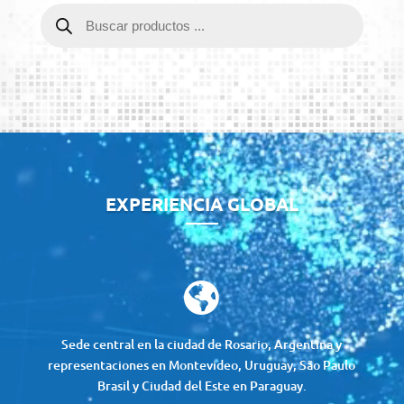
Búsqueda
de
productos
Reproductor
de
vídeo
EXPERIENCIA GLOBAL

Sede central en la ciudad de Rosario, Argentina y
representaciones en Montevideo, Uruguay, São Paulo
Brasil y Ciudad del Este en Paraguay.