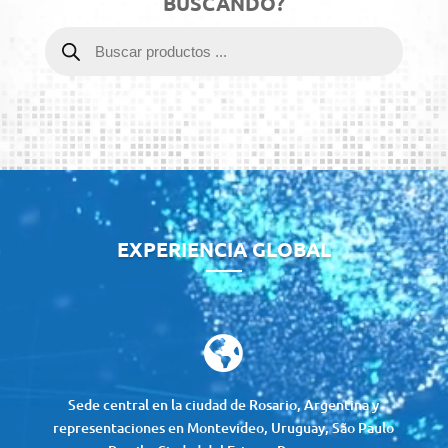
BUSCANDO?
Búsqueda
de
productos
Reproductor
de
vídeo
EXPERIENCIA GLOBAL

Sede central en la ciudad de Rosario, Argentina y
representaciones en Montevideo, Uruguay, São Paulo