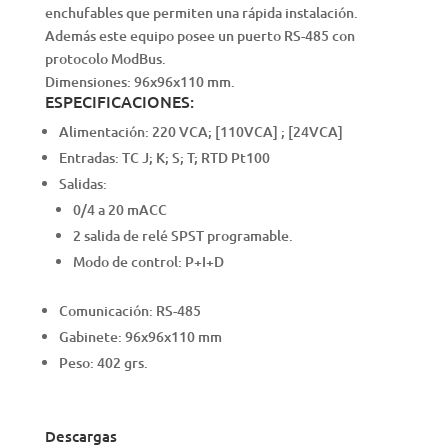
enchufables que permiten una rápida instalación.
Además este equipo posee un puerto RS-485 con
protocolo ModBus.
Dimensiones: 96x96x110 mm.
ESPECIFICACIONES:
Alimentación: 220 VCA; [110VCA] ; [24VCA]
Entradas: TC J; K; S; T; RTD Pt100
Salidas:
0/4 a 20 mACC
2 salida de relé SPST programable.
Modo de control: P+I+D
Comunicación: RS-485
Gabinete: 96x96x110 mm
Peso: 402 grs.
Descargas