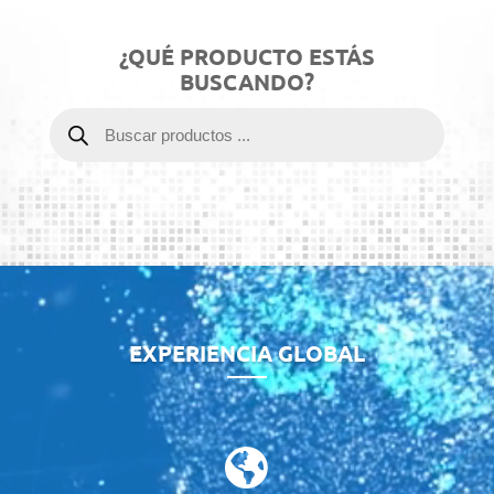
¿QUÉ PRODUCTO ESTÁS
BUSCANDO?
Búsqueda
de
productos
Reproductor
de
vídeo
EXPERIENCIA GLOBAL
