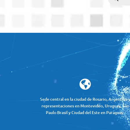
productos
Reproductor
de
vídeo

Sede central en la ciudad de Rosario, Argentina 
representaciones en Montevideo, Uruguay, São
Paulo Brasil y Ciudad del Este en Paraguay.