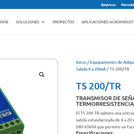
Empresa
Noveda
Búsqueda
de
productos
OME
SOLUCIONES
PROYECTOS
APLICACIONES AGROINDUST
Inicio
/
Equipamiento de Adqui
Salida 4 a 20mA
/ TS 200/TR
TS 200/TR
TRANSMISOR DE SEÑ
TERMORRESISTENCIA
El TS 200 TR admite una entr
salida estandarizada de 4 a 20
DIN 43604 que permite un facil
Especificaciones: