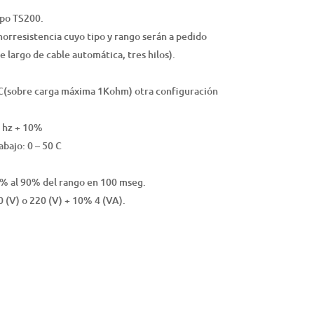
mpo TS200.
orresistencia cuyo tipo y rango serán a pedido
 largo de cable automática, tres hilos).
CC(sobre carga máxima 1Kohm) otra configuración
0 hz + 10%
bajo: 0 – 50 C
0% al 90% del rango en 100 mseg.
 (V) o 220 (V) + 10% 4 (VA).