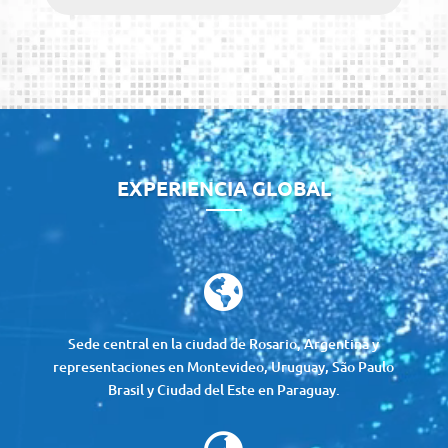
Reproductor
de
vídeo
EXPERIENCIA GLOBAL

Sede central en la ciudad de Rosario, Argentina y
representaciones en Montevideo, Uruguay, São Paulo
Brasil y Ciudad del Este en Paraguay.