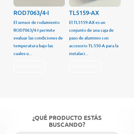
ROD7063/4-I
TL5159-AX
El sensor de rodamiento
El TL5159-AX es un
ROD7063/4-I permite
conjunto de una caja de
evaluar las condiciones de
paso de aluminio con
temperatura bajo las
accesorio TL-550-A para la
cuales u...
instalaci...
VISTA RÁPIDA
VISTA RÁPIDA
¿QUÉ PRODUCTO ESTÁS
BUSCANDO?
Búsqueda