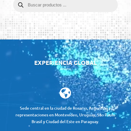
de
productos
Reproductor
de
vídeo
EXPERIENCIA GLOBAL

Sede central en la ciudad de Rosario, Argentina y
representaciones en Montevideo, Uruguay, São Paulo
Brasil y Ciudad del Este en Paraguay.