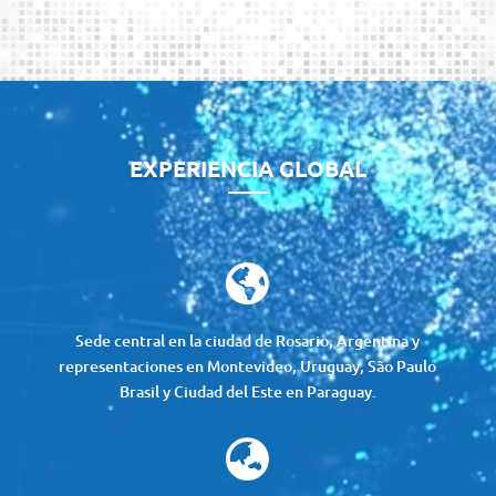
Reproductor
de
vídeo
EXPERIENCIA GLOBAL

Sede central en la ciudad de Rosario, Argentina y
representaciones en Montevideo, Uruguay, São Paulo
Brasil y Ciudad del Este en Paraguay.
