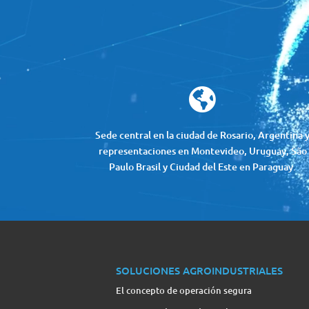
de
vídeo

Sede central en la ciudad de Rosario, Argentina 
representaciones en Montevideo, Uruguay, São
Paulo Brasil y Ciudad del Este en Paraguay.
SOLUCIONES AGROINDUSTRIALES
El concepto de operación segura