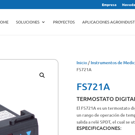
Empresa
Noveda
Búsqueda
de
productos
OME
SOLUCIONES
PROYECTOS
APLICACIONES AGROINDUST
Inicio
/
Instrumentos de Medic
FS721A
FS721A
TERMOSTATO DIGITA
El FS721A es un termostato di
un rango de operación de temp
salida a relé SPDT, el cual se u
ESPECIFICACIONES: