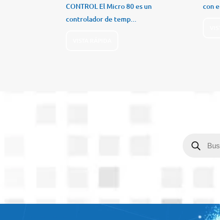
CONTROL El Micro 80 es un
con e
controlador de temp...
VIS
VISTA RÁPIDA
Búsqueda
de
productos
Reproductor