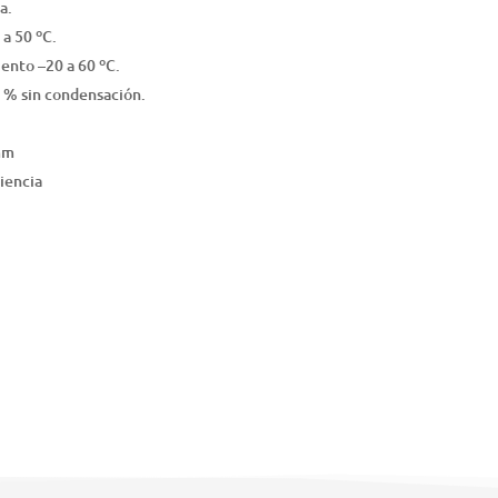
a.
a 50 ºC.
nto –20 a 60 ºC.
 % sin condensación.
mm
ciencia