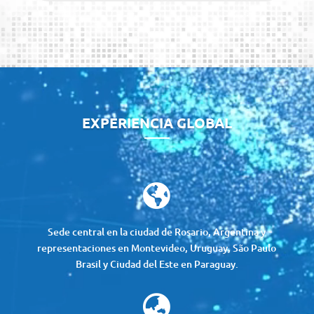
Reproductor
de
vídeo
EXPERIENCIA GLOBAL

Sede central en la ciudad de Rosario, Argentina y
representaciones en Montevideo, Uruguay, São Paulo
Brasil y Ciudad del Este en Paraguay.
