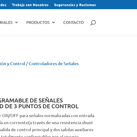
des
Trabaja con Nosotros
Sugerencias y Reclamos
RIALES
PRODUCTOS
CONTACTO
ión y Control
/
Controladores de Señales
RAMABLE DE SEÑALES
D DE 3 PUNTOS DE CONTROL
or ON/OFF para señales normalizadas con entrada
a en corriente(a través de una resistencia shunt
lida de control principal y dos salidas auxiliares
, totalmente configurables por el usuario.