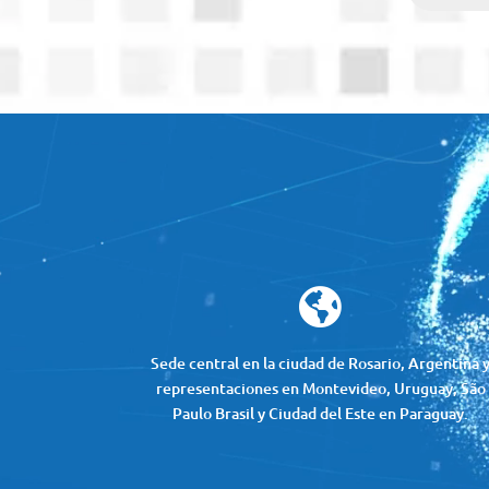
Reproductor
de
vídeo

Sede central en la ciudad de Rosario, Argentina 
representaciones en Montevideo, Uruguay, São
Paulo Brasil y Ciudad del Este en Paraguay.