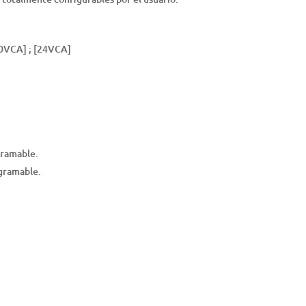
0VCA] ; [24VCA]
gramable.
ogramable.