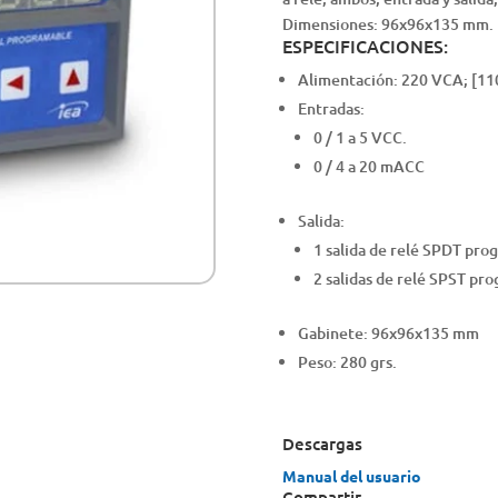
Dimensiones: 96x96x135 mm.
ESPECIFICACIONES:
Alimentación: 220 VCA; [11
Entradas:
0 / 1 a 5 VCC.
0 / 4 a 20 mACC
Salida:
1 salida de relé SPDT pro
2 salidas de relé SPST pr
Gabinete: 96x96x135 mm
Peso: 280 grs.
Descargas
Manual del usuario
Compartir