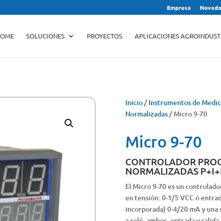
Empresa
Noveda
Búsqueda
de
productos
OME
SOLUCIONES
PROYECTOS
APLICACIONES AGROINDUST
Inicio
/
Instrumentos de Medic
Normalizadas
/ Micro 9-70
Micro 9-70
CONTROLADOR PROG
NORMALIZADAS P+I+
El Micro 9-70 es un controlad
en tensión: 0-1/5 VCC ó entrad
incorporada) 0-4/20 mA y una sa
a relé, ambos, entrada y salida