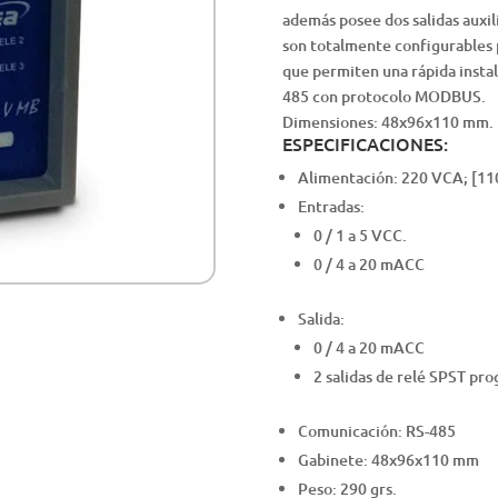
además posee dos salidas auxili
son totalmente configurables 
que permiten una rápida insta
485 con protocolo MODBUS.
Dimensiones: 48x96x110 mm.
ESPECIFICACIONES:
Alimentación: 220 VCA; [11
Entradas:
0 / 1 a 5 VCC.
0 / 4 a 20 mACC
Salida:
0 / 4 a 20 mACC
2 salidas de relé SPST pr
Comunicación: RS-485
Gabinete: 48x96x110 mm
Peso: 290 grs.