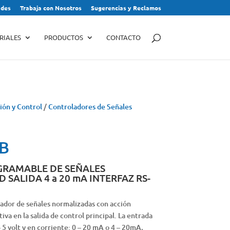
des
Trabaja con Nosotros
Sugerencias y Reclamos
RIALES
PRODUCTOS
CONTACTO
ión y Control
/
Controladores de Señales
MB
RAMABLE DE SEÑALES
SALIDA 4 a 20 mA INTERFAZ RS-
lador de señales normalizadas con acción
iva en la salida de control principal. La entrada
– 5 volt y en corriente: 0 – 20 mA o 4 – 20mA,