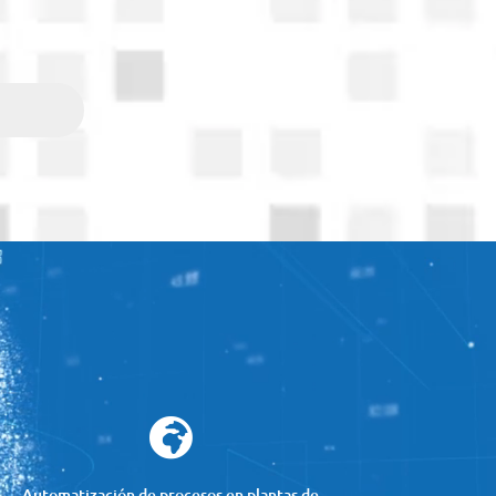

Automatización de procesos en plantas de