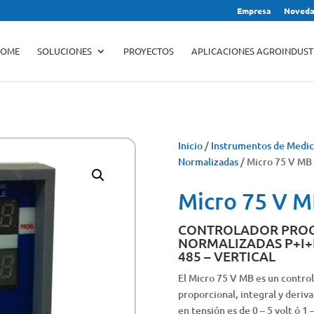
Empresa
Noveda
Búsqueda
de
productos
OME
SOLUCIONES
PROYECTOS
APLICACIONES AGROINDUST
Inicio
/
Instrumentos de Medic
Normalizadas
/ Micro 75 V MB
Micro 75 V 
CONTROLADOR PROG
NORMALIZADAS P+I+D 
485 – VERTICAL
El Micro 75 V MB es un contro
proporcional, integral y derivat
en tensión es de 0 – 5 volt ó 1 