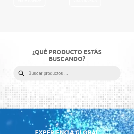
VISTA RÁPIDA
VISTA RÁPIDA
¿QUÉ PRODUCTO ESTÁS
BUSCANDO?
Búsqueda
de
productos
Reproductor
de
vídeo
EXPERIENCIA GLOBAL