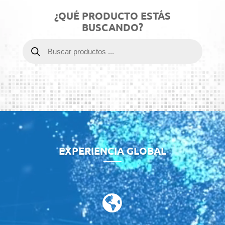
¿QUÉ PRODUCTO ESTÁS
BUSCANDO?
Búsqueda
de
productos
Reproductor
de
vídeo
EXPERIENCIA GLOBAL
