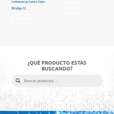
comunicaciones tipo
Bridge U...
VISTA RÁPIDA
VISTA RÁPIDA
¿QUÉ PRODUCTO ESTÁS
BUSCANDO?
Búsqueda
de
productos
Reproductor