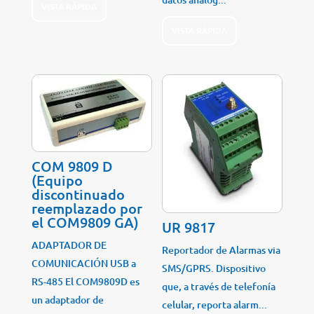
VISTA RÁPIDA
VISTA RÁPIDA
COM 9809 D
(Equipo
discontinuado
reemplazado por
el COM9809 GA)
UR 9817
ADAPTADOR DE
Reportador de Alarmas via
COMUNICACIÓN USB a
SMS/GPRS. Dispositivo
RS-485 El COM9809D es
que, a través de telefonía
un adaptador de
celular, reporta alarm...