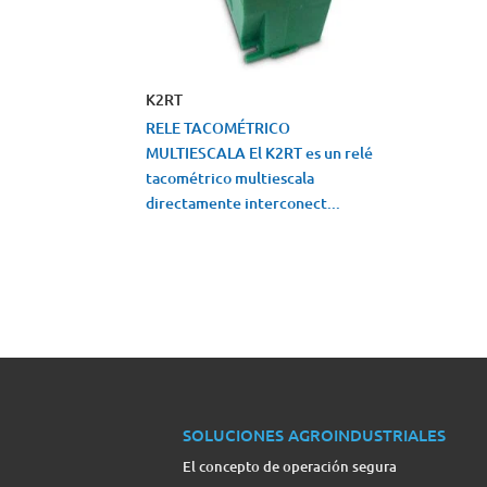
K2RT
RELE TACOMÉTRICO
MULTIESCALA El K2RT es un relé
tacométrico multiescala
directamente interconect...
VISTA RÁPIDA
SOLUCIONES AGROINDUSTRIALES
El concepto de operación segura