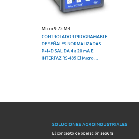
Micro 9-75 MB
CONTROLADOR PROGRAMABLE
DE SEÑALES NORMALIZADAS
P+I+D SALIDA 4 a 20 mA E
INTERFAZ RS-485 El Micro ...
VISTA RÁPIDA
SOLUCIONES AGROINDUSTRIALES
El concepto de operación segura