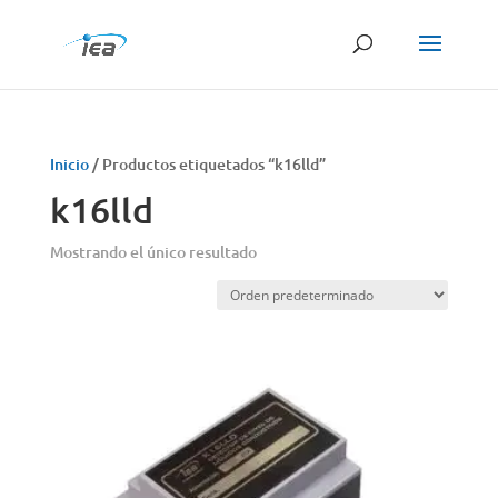
Búsqueda
de
productos
Inicio
/ Productos etiquetados “k16lld”
k16lld
Mostrando el único resultado