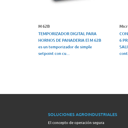
M 62B
Micr
TEMPORIZADOR DIGITAL PARA
CON
HORNOS DE PANADERIA El M 62B
6 P
es un temporizador de simple
SALI
setpoint con cu...
cont
VISTA RÁPIDA
VI
SOLUCIONES AGROINDUSTRIALES
El concepto de operación segura