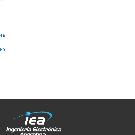
N 6
RS-