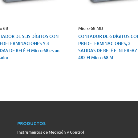
o 68
Micro 68 MB
TADOR DE SEIS DÍGITOS CON
CONTADOR DE 6 DÍGITOS CO
REDETERMINACIONES Y 3
PREDETERMINACIONES, 3
DAS DE RELÉ El Micro 68 es un
SALIDAS DE RELÉ E INTERFAZ 
ador ...
485 El Micro 68 M...
STA RÁPIDA
VISTA RÁPIDA
PRODUCTOS
Instrumentos de Medición y Control