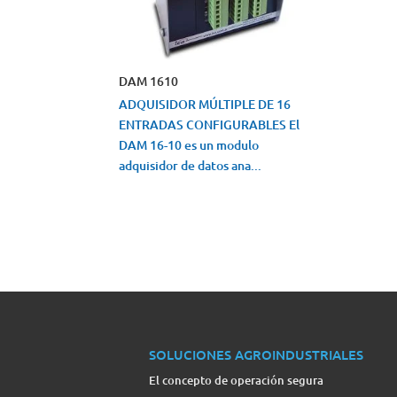
DAM 1610
ADQUISIDOR MÚLTIPLE DE 16
ENTRADAS CONFIGURABLES El
DAM 16-10 es un modulo
adquisidor de datos ana...
VISTA RÁPIDA
SOLUCIONES AGROINDUSTRIALES
El concepto de operación segura