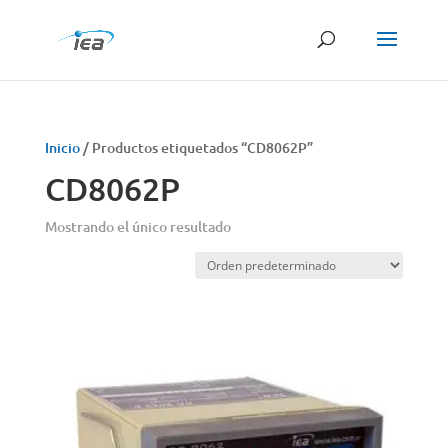
Búsqueda
de
productos
Inicio
/ Productos etiquetados “CD8062P”
CD8062P
Mostrando el único resultado