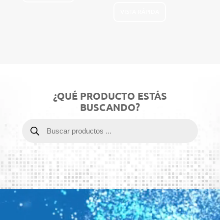
VISTA RÁPIDA
¿QUÉ PRODUCTO ESTÁS
BUSCANDO?
Products
search
Video
Player