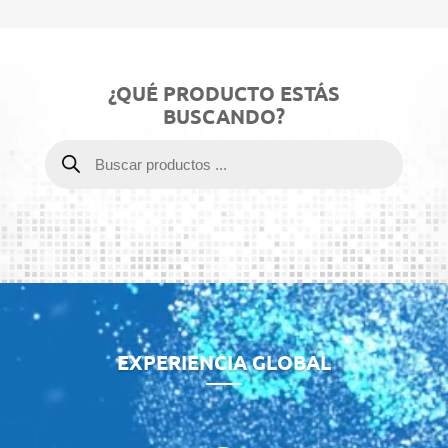
¿QUÉ PRODUCTO ESTÁS
BUSCANDO?
Products
search
Video
Player
EXPERIENCIA GLOBAL