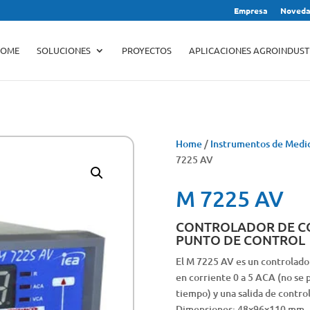
Empresa
Noveda
Products
search
OME
SOLUCIONES
PROYECTOS
APLICACIONES AGROINDUST
Home
/
Instrumentos de Medic
7225 AV
M 7225 AV
CONTROLADOR DE CO
PUNTO DE CONTROL
El M 7225 AV es un controlado
en corriente 0 a 5 ACA (no s
tiempo) y una salida de control
Dimensiones: 48x96x110 mm.